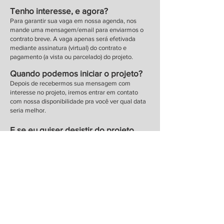
Tenho interesse, e agora?
Para garantir sua vaga em nossa agenda, nos
mande uma mensagem/email para enviarmos o
contrato breve. A vaga apenas será efetivada
mediante assinatura (virtual) do contrato e
pagamento (a vista ou parcelado) do projeto.
Quando podemos iniciar o projeto?
Depois de recebermos sua mensagem com
interesse no projeto, iremos entrar em contato
com nossa disponibilidade pra você ver qual data
seria melhor.
E se eu quiser desistir do projeto
após inicio?
Ficaremos tristes! Mas imprevistos acontecem, e
queremos que você tenha a liberdade e
tranquilidade de interromper o serviço. Como se
trata de um serviço de estratégia e criação, não
conseguiremos reverter o que já foi desenvolvido
ou esta sendo desenvolvido. Então para cada caso
será avaliado em que estágio esta o projeto
(referente ao prazo corrido e material intelectual
feito), faremos a interrupção do serviço e