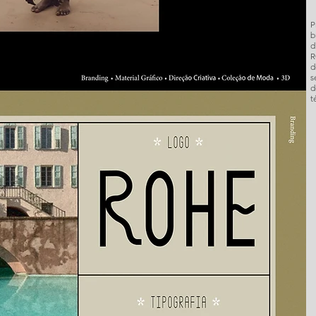
P
b
d
R
d
s
d
t