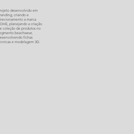
rojeto desenvolvido em
randing, criando e
irecionamento a marca
OHE, planejando a criação
e coleção de produtos no
egmento beachwear,
esenvolvendo fichas
écnicas e modelagem 3D.